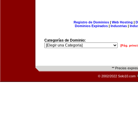
Registro de Dominios
|
Web Hosting
|
D
Dominios Expirados
|
Industrias
|
Indu
Categorías de Dominio:
[Pág. princi
** Precios expre
© 2002/2022 Solo10.com