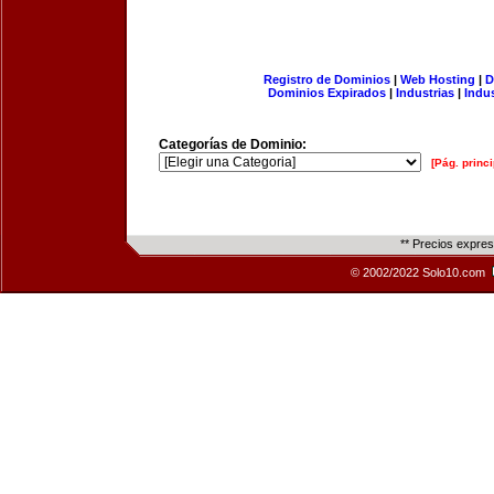
Registro de Dominios
|
Web Hosting
|
D
Dominios Expirados
|
Industrias
|
Indu
Categorías de Dominio:
[Pág. princi
** Precios expre
© 2002/2022 Solo10.com