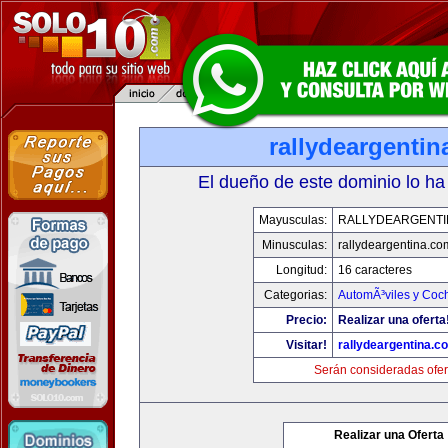
rallydeargenti
El dueño de este dominio lo ha
Mayusculas:
RALLYDEARGENTI
Minusculas:
rallydeargentina.co
Longitud:
16 caracteres
Categorias:
AutomÃ³viles y Coc
Precio:
Realizar una oferta
Visitar!
rallydeargentina.c
Serán consideradas ofer
Realizar una Oferta