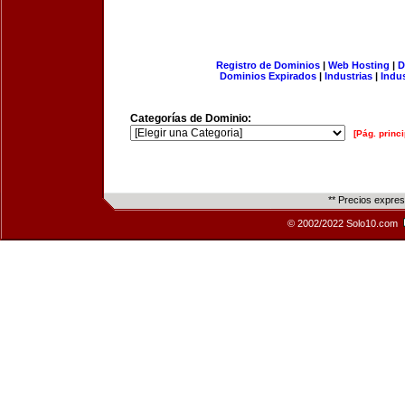
Registro de Dominios
|
Web Hosting
|
D
Dominios Expirados
|
Industrias
|
Indu
Categorías de Dominio:
[Pág. princi
** Precios expre
© 2002/2022 Solo10.com