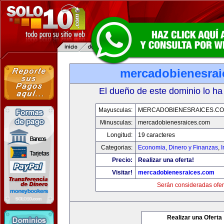
mercadobienesrai
El dueño de este dominio lo ha
Mayusculas:
MERCADOBIENESRAICES.C
Minusculas:
mercadobienesraices.com
Longitud:
19 caracteres
Categorias:
Economia, Dinero y Finanzas
,
Precio:
Realizar una oferta!
Visitar!
mercadobienesraices.com
Serán consideradas ofer
Realizar una Oferta