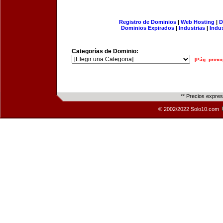
Registro de Dominios
|
Web Hosting
|
D
Dominios Expirados
|
Industrias
|
Indu
Categorías de Dominio:
[Pág. princi
** Precios expre
© 2002/2022 Solo10.com