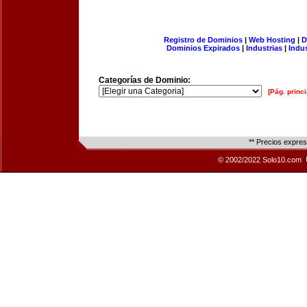
Registro de Dominios
|
Web Hosting
|
D
Dominios Expirados
|
Industrias
|
Indu
Categorías de Dominio:
[Pág. princi
** Precios expre
© 2002/2022 Solo10.com