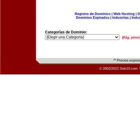
Registro de Dominios
|
Web Hosting
|
D
Dominios Expirados
|
Industrias
|
Indu
Categorías de Dominio:
[Pág. princi
** Precios expre
© 2002/2022 Solo10.com