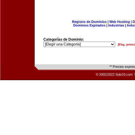
Registro de Dominios
|
Web Hosting
|
D
Dominios Expirados
|
Industrias
|
Indu
Categorías de Dominio:
[Pág. princi
** Precios expre
© 2002/2022 Solo10.com