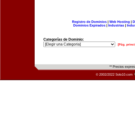
Registro de Dominios
|
Web Hosting
|
D
Dominios Expirados
|
Industrias
|
Indu
Categorías de Dominio:
[Pág. princi
** Precios expre
© 2002/2022 Solo10.com