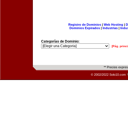
Registro de Dominios
|
Web Hosting
|
D
Dominios Expirados
|
Industrias
|
Indu
Categorías de Dominio:
[Pág. princi
** Precios expre
© 2002/2022 Solo10.com