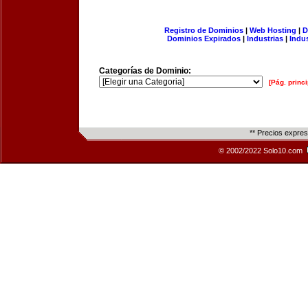
Registro de Dominios
|
Web Hosting
|
D
Dominios Expirados
|
Industrias
|
Indu
Categorías de Dominio:
[Pág. princi
** Precios expre
© 2002/2022 Solo10.com