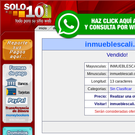
inmueblescali
Vendido!
Mayusculas:
INMUEBLESCA
Minusculas:
inmueblescali
Longitud:
13 caracteres
Categorias:
Sin Clasificar
Precio:
Realizar una o
Visitar!
inmueblescali
Serán consideradas ofer