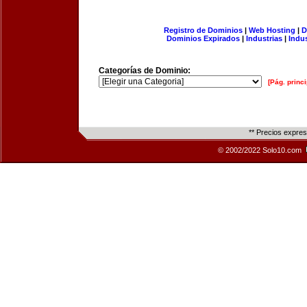
Registro de Dominios
|
Web Hosting
|
D
Dominios Expirados
|
Industrias
|
Indu
Categorías de Dominio:
[Pág. princi
** Precios expre
© 2002/2022 Solo10.com