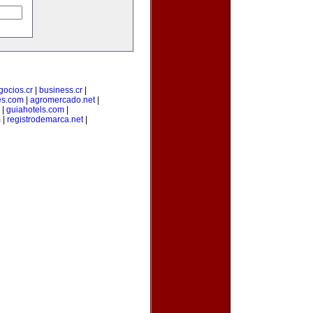
gocios.cr
|
business.cr
|
es.com
|
agromercado.net
|
|
guiahotels.com
|
m
|
registrodemarca.net
|