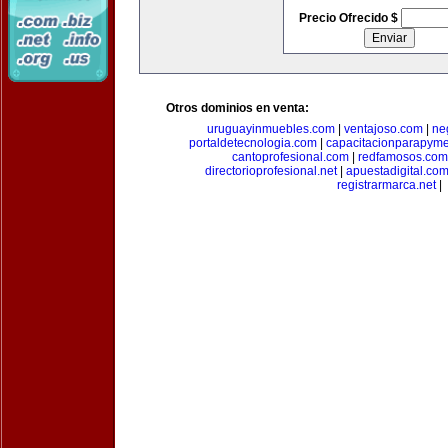
Precio Ofrecido $
Otros dominios en venta:
uruguayinmuebles.com
|
ventajoso.com
|
ne
portaldetecnologia.com
|
capacitacionparapym
cantoprofesional.com
|
redfamosos.com
directorioprofesional.net
|
apuestadigital.co
registrarmarca.net
|