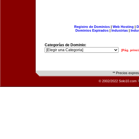
Registro de Dominios
|
Web Hosting
|
D
Dominios Expirados
|
Industrias
|
Indu
Categorías de Dominio:
[Pág. princi
** Precios expre
© 2002/2022 Solo10.com