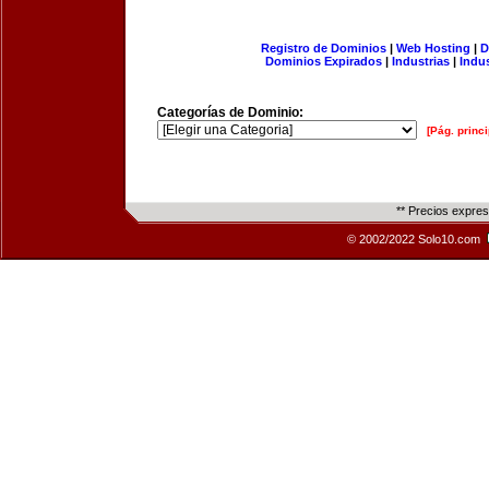
Registro de Dominios
|
Web Hosting
|
D
Dominios Expirados
|
Industrias
|
Indu
Categorías de Dominio:
[Pág. princi
** Precios expre
© 2002/2022 Solo10.com