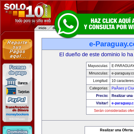
e-Paraguay.
El dueño de este dominio lo ha
Mayusculas:
E-PARAGUA
Minusculas:
e-paraguay.c
Longitud:
10 caracteres
Categorias:
PaÃ­ses y Ci
Precio:
Realizar una 
Visitar!
e-paraguay.
Serán consideradas ofer
Realizar una Oferta