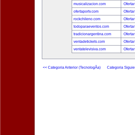
musicalizacion.com
Ofertar
ofertaportv.com
Ofertar
rockchileno.com
Ofertar
todoparaeventos.com
Ofertar
tradicionargentina.com
Ofertar
ventadetickets.com
Ofertar
ventatelevisiva.com
Ofertar
<< Categoria Anterior (TecnologÃ­a)
Categoria Siguie